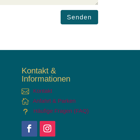
Senden
Kontakt &
Informationen

Kontakt

Anfahrt & Parken
u
Häufige Fragen (FAQ)