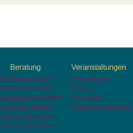
Beratung
Veranstaltungen
Paartherapie Stuttgart
Weiterbildungen
exualtherapie Stuttgart
Tabulos
iehungsberatung Stuttgart
Frauenpower
Eheberatung Stuttgart
Systemische Aufstellung
Paarberatung Stuttgart
ziehung retten Stuttgart