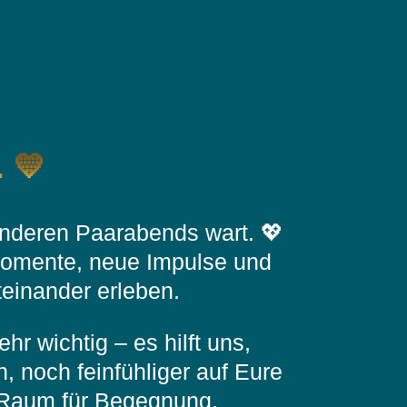
 💛
onderen Paarabends wart. 💖
 Momente, neue Impulse und
einander erleben.
hr wichtig – es hilft uns,
 noch feinfühliger auf Eure
 Raum für Begegnung,