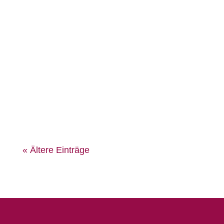
Bindungsangst belastet Ihre
Beziehung? Erfahrene Paartherapeutin
in Stuttgart hilft bei Nähe-Distanz-
Konflikten & emotionaler Unsicherheit.
Jetzt Termin anfragen.
« Ältere Einträge