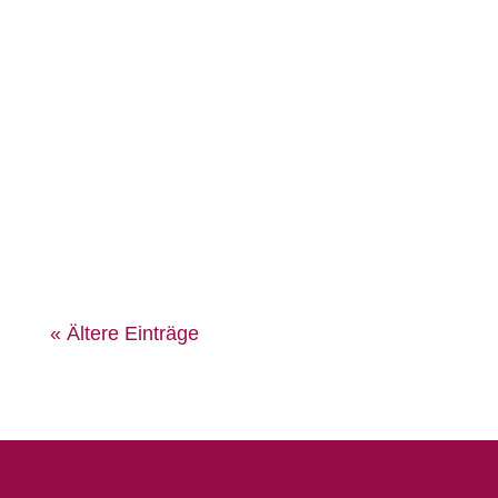
Bindungsangst belastet Ihre
Beziehung? Erfahrene Paartherapeutin
in Stuttgart hilft bei Nähe-Distanz-
Konflikten & emotionaler Unsicherheit.
Jetzt Termin anfragen.
« Ältere Einträge